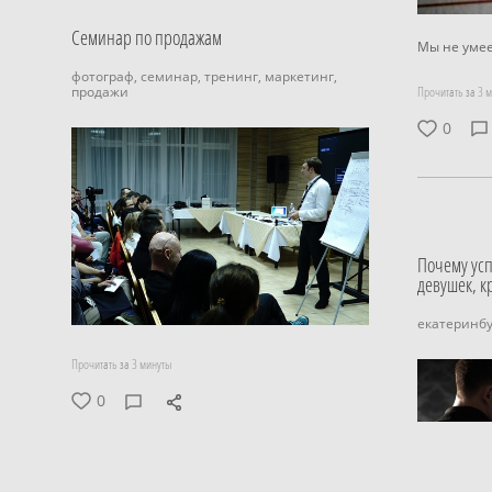
Семинар по продажам
Мы не умее
фотограф,
семинар,
тренинг,
маркетинг,
продажи
Прочитать за 3 
0
Почему усп
девушек, к
екатеринбу
Прочитать за 3 минуты
0