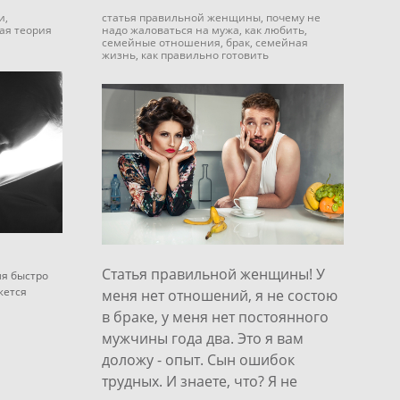
и,
статья правильной женщины,
почему не
ая теория
надо жаловаться на мужа,
как любить,
семейные отношения,
брак,
семейная
жизнь,
как правильно готовить
Статья правильной женщины! У
ля быстро
жется
меня нет отношений, я не состою
в браке, у меня нет постоянного
мужчины года два. Это я вам
доложу - опыт. Сын ошибок
трудных. И знаете, что? Я не