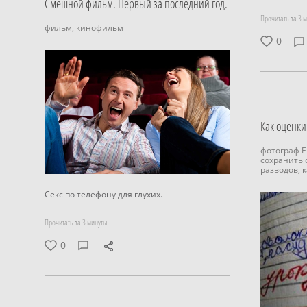
Смешной фильм. Первый за последний год.
Прочитать за 3 
фильм,
кинофильм
0
Как оценки
фотограф 
сохранить
разводов,
к
Секс по телефону для глухих.
Прочитать за 3 минуты
0