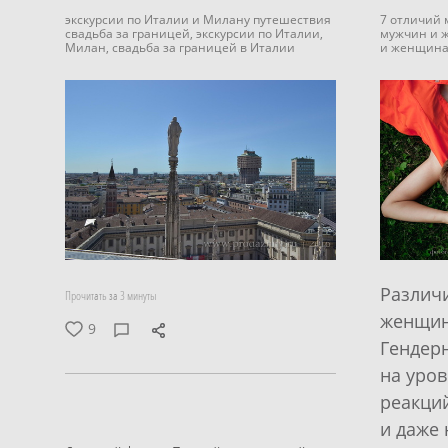
экскурсии по Италии и Милану путешествия
7 отличий
свадьба за границей,
экскурсии по Италии,
мужчин и 
Милан,
свадьба за границей в Италии
и женщин
Различ
Прочитать за 3 минуты
женщин
9
Гендер
на уро
реакци
и даже