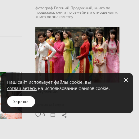
фотограф Евгений Продажный,
книга по
продажам,
книга по семейным отношениям,
книга по знакомству
Наш сайт использует файлы cookie. вы
соглашаетесь
на использование файлов cookie.
Вступление.
Хорошо
Прочитать за 3 минуты
0
о