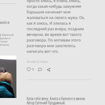
просто злюсь, я очень злюсь,
когда какая-нибудь замужняя
барышня начинает мне
жаловаться на своего мужа. Ох,
аного в
как я злюсь. И злилась я
последний раз вчера, поздним
вечером, во время вот такого
ф Евгений
призы и
разговора. По мотивам этого
Салон
erance,
разговора мне захотелось
написать вот что.
Прочитать за 3 минуты
5
Купи себе жену. Книга о бизнесе в жизни.
Автор Евгений Продажный.