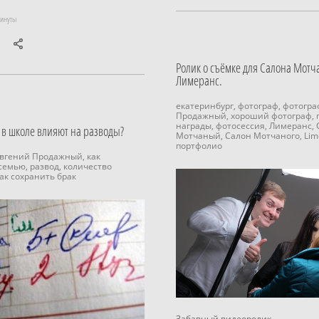
минуты
Ролик о съёмке для Салона Мотч
Лимеранс.
екатеринбург,
фотограф,
фотогра
Продажный,
хороший фотограф,
награды,
фотосессия,
Лимеранс,
 в школе влияют на разводы?
Мотчаный,
Салон Мотчаного,
Lim
портфолио
Евгений Продажный,
как
 семью,
развод,
количество
ак сохранить брак
Забавный видеоролик.