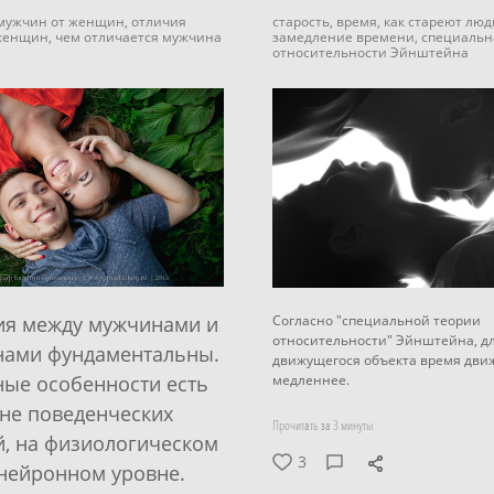
 мужчин от женщин,
отличия
старость,
время,
как стареют люд
женщин,
чем отличается мужчина
замедление времени,
специальн
а
относительности Эйнштейна
Согласно "специальной теории
ия между мужчинами и
относительности" Эйнштейна, д
ами фундаментальны.
движущегося объекта время дви
медленнее.
ные особенности есть
вне поведенческих
Прочитать за 3 минуты
й, на физиологическом
3
 нейронном уровне.