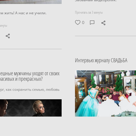
Прочитать за 3 минуты
м жить! А нас и не учили.
0
минуты
Интервью журналу СВАДЬБА
ешные мужчины уходят от своих
расивых и прекрасных?
рг,
как сохранить семью,
любовь
Хорошее и подробное интервью 