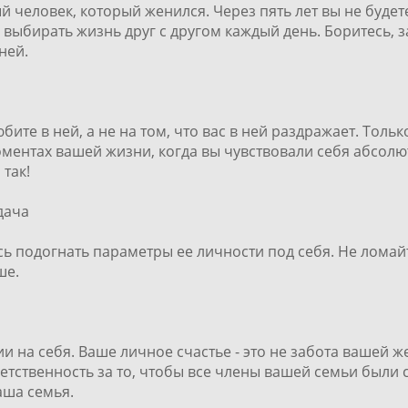
й человек, который женился. Через пять лет вы не будете
ыбирать жизнь друг с другом каждый день. Боритесь, за
 ней.
ите в ней, а не на том, что вас в ней раздражает. Толь
моментах вашей жизни, когда вы чувствовали себя абсо
 так!
дача
сь подогнать параметры ее личности под себя. Не ломайт
ше.
и на себя. Ваше личное счастье - это не забота вашей ж
тветственность за то, чтобы все члены вашей семьи были 
ваша семья.