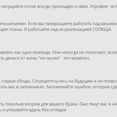
о несущийся поток всегда прохладен и свеж. Атрофия - 
отношениями. Если вы прекращаете работать над вашим
бщие планы. И работайте над их реализацией СООБЩА.
авлять как одна команда. Они никогда не помогают, есл
ть деньги от жены “на нычке” - это моветон.
 старые обиды. Сосредоточьтесь на будущем и не позв
ть вас в заложниках. Запоминайте ошибки, которые сде
ь тяжелым якорем для вашего брака. Они тянут вас в ни
 и уплывайте вдаль без оглядки.