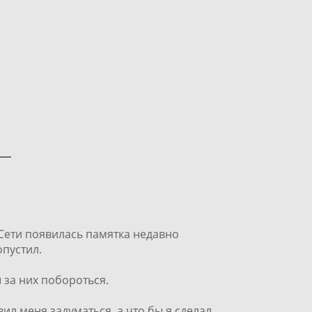
 Сети появилась памятка недавно
опустил.
 за них побороться.
вил меня задуматься, а что бы я сделал