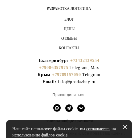
РАЗРАБОТКА ЛОГОТИПА
БЛОГ
ЦЕНЫ
ОТЗЫВЫ
КОНТАКТЫ
Екатеринбург
+73432139554
+79086357975
Telegram, Max
Крым
+79789157050
Telegram
Email:
info@prodazhny.ru
Присоединиться:
политика конфиденциальности
Наш сайт использует файлы cookie. вы
соглашаетесь
на
1999 - 2026 © Евгений Продажный. Все права защищены.
использование файлов cookie.